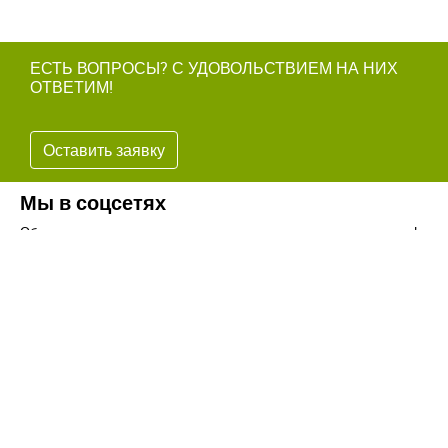
ЕСТЬ ВОПРОСЫ? С УДОВОЛЬСТВИЕМ НА НИХ
ОТВЕТИМ!
Оставить заявку
Мы в соцсетях
Обязательно подпишитесь на наши аккаунты в социальных сетях!
Телефон:
+7(8442)37-67-32
Почта:
info@volgogradagrosnab.ru
О компании
Вакансии
Фотогалерея