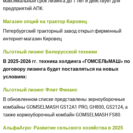
максимальный срок лизинга до 7 лет и действует для
предприятий АПК.
Магазин опций на трактор Кировец
Петербургский тракторный завод открыл фирменный
интернет-магазин Кировец
Льготный лизинг Белорусской техники
В 2025-2026 гг. техника холдинга «ГОМСЕЛЬМАШ» по
договору лизинга будет поставляться на новых
условиях:
Льготный лизинг Флит Финанс
В обновленном списке представлены зерноуборочные
комбайны GOMSELMASH GS12A1 PRO, GH800, GS2124, а
также кормоуборочный комбайн GOMSELMASH FS80.
Закрыть окно
АльфаАгро: Развитие сельского хозяйства в 2025