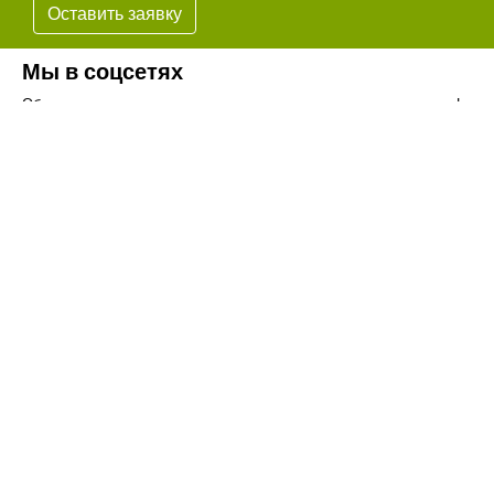
Оставить заявку
Мы в соцсетях
Обязательно подпишитесь на наши аккаунты в социальных сетях!
Телефон:
+7(8442)37-67-32
Почта:
info@volgogradagrosnab.ru
О компании
Вакансии
Фотогалерея
Контакты
Новости
Наши предложения
Сельхозтехника