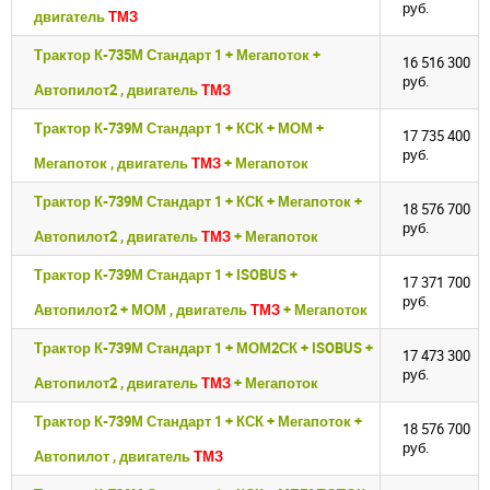
руб.
двигатель
ТМЗ
Трактор К-735М Стандарт 1 + Мегапоток +
16 516 300
руб.
Автопилот2 , двигатель
ТМЗ
Трактор К-739М Стандарт 1 + КСК + МОМ +
17 735 400
руб.
Мегапоток , двигатель
ТМЗ
+ Мегапоток
Войдите
Войдите
Трактор К-739М Стандарт 1 + КСК + Мегапоток +
Для входа на сайт, введите ваш логин и пароль
Для входа на сайт, введите ваш логин и пароль
18 576 700
руб.
С возвращением!
С возвращением!
Автопилот2 , двигатель
ТМЗ
+ Мегапоток
Трактор К-739М Стандарт 1 + ISOBUS +
17 371 700
Авторизуйтесь на сайте
Авторизуйтесь на сайте
руб.
Автопилот2 + МОМ , двигатель
ТМЗ
+ Мегапоток
введите свой логин и пароль
введите свой логин и пароль
Трактор К-739М Стандарт 1 + МОМ2СК + ISOBUS +
17 473 300
руб.
ВОЙТИ
ВОЙТИ
Автопилот2 , двигатель
ТМЗ
+ Мегапоток
Забыли пароль?
Забыли пароль?
Трактор К-739М Стандарт 1 + КСК + Мегапоток +
18 576 700
ВОЙТИ
ВОЙТИ
руб.
Автопилот , двигатель
ТМЗ