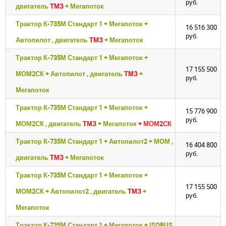
руб.
двигатель
ТМЗ
+ Мегапоток
Трактор К-735М Стандарт 1 + Мегапоток +
Закрыть окно
Закрыть окно
16 516 300
руб.
Автопилот , двигатель
ТМЗ
+ Мегапоток
Трактор К-735М Стандарт 1 + Мегапоток +
17 155 500
МОМ2СК + Автопилот , двигатель
ТМЗ
+
руб.
Мегапоток
Трактор К-735М Стандарт 1 + Мегапоток +
Войдите
Войдите
15 776 900
руб.
МОМ2СК , двигатель
ТМЗ
+ Мегапоток
+ МОМ2СК
Для входа на сайт, введите ваш логин и пароль
Для входа на сайт, введите ваш логин и пароль
С возвращением!
С возвращением!
Трактор К-735М Стандарт 1 + Автопилот2 + МОМ ,
16 404 800
руб.
двигатель
ТМЗ
+ Мегапоток
Авторизуйтесь на сайте
Авторизуйтесь на сайте
Трактор К-735М Стандарт 1 + Мегапоток +
введите свой логин и пароль
введите свой логин и пароль
17 155 500
МОМ2СК + Автопилот2 , двигатель
ТМЗ
+
руб.
Мегапоток
ВОЙТИ
ВОЙТИ
Забыли пароль?
Забыли пароль?
Трактор К-735М Стандарт 1 + Мегапоток + ISOBUS