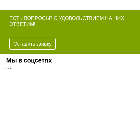
ЕСТЬ ВОПРОСЫ? С УДОВОЛЬСТВИЕМ НА НИХ
ОТВЕТИМ!
Оставить заявку
Мы в соцсетях
Обязательно подпишитесь на наши аккаунты в социальных сетях!
Телефон:
+7(8442)37-67-32
Почта:
info@volgogradagrosnab.ru
О компании
Вакансии
Фотогалерея