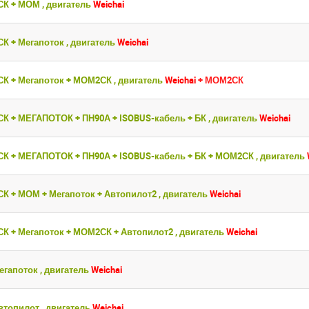
 сайте
 сайте
Приветст
Приветст
СК + МОМ , двигатель
Weichai
и пароль
и пароль
Укажите вашу 
Укажите вашу 
СК + Мегапоток , двигатель
Weichai
для регистрации 
для регистрации 
ыли пароль?
ыли пароль?
СК + Мегапоток + МОМ2СК , двигатель
Weichai
+ МОМ2СК
ЗАРЕГИСТРИРО
ЗАРЕГИСТРИРО
ВОЙТИ
ВОЙТИ
СК + МЕГАПОТОК + ПН90А + ISOBUS-кабель + БК , двигатель
Weichai
КСК + МЕГАПОТОК + ПН90А + ISOBUS-кабель + БК + МОМ2СК , двигатель
СК + МОМ + Мегапоток + Автопилот2 , двигатель
Weichai
СК + Мегапоток + МОМ2СК + Автопилот2 , двигатель
Weichai
егапоток , двигатель
Weichai
втопилот , двигатель
Weichai