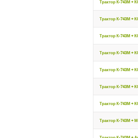
Авторизуйтесь на
Авторизуйтесь на
Трактор К-743М + К
введите свой логин 
введите свой логин 
Трактор К-743М + К
ВОЙТИ
ВОЙТИ
Заб
Заб
Трактор К-743М + К
Трактор К-743М + К
Трактор К-743М + 
Трактор К-743М + К
Трактор К-743М + К
Трактор К-743М + М
Трактор К-743М + А