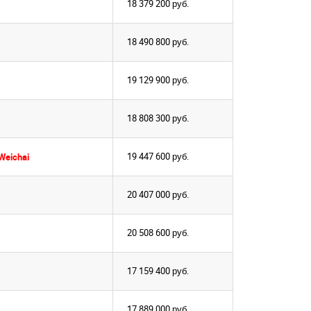
18 379 200
руб.
вуем!
вуем!
почту
почту
18 490 800
руб.
на сайте
на сайте
19 129 900
руб.
ВАТЬСЯ
ВАТЬСЯ
18 808 300
руб.
19 447 600
руб.
Weichai
20 407 000
руб.
20 508 600
руб.
17 159 400
руб.
17 889 000
руб.