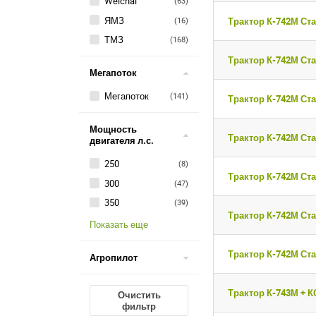
Weichai
(63)
ЯМЗ
(16)
Трактор К-742М Ста
ТМЗ
(168)
Трактор К-742М Ста
Мегапоток
Мегапоток
(141)
Трактор К-742М Ста
Мощность
Трактор К-742М Ста
двигателя л.с.
250
(8)
Трактор К-742М Ста
300
(47)
350
(39)
Трактор К-742М Ста
Показать еще
Трактор К-742М Ста
Агропилот
Трактор К-743М + К
Очистить
фильтр