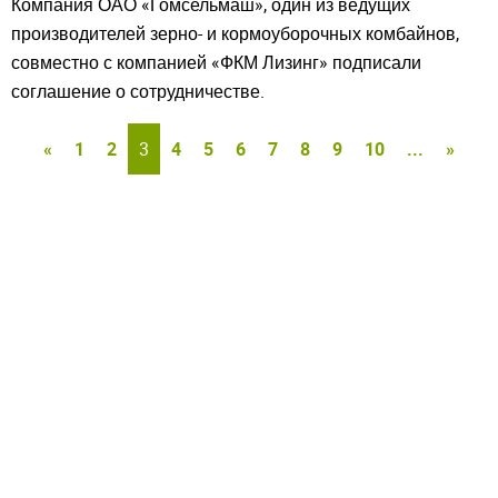
Компания ОАО «Гомсельмаш», один из ведущих
производителей зерно- и кормоуборочных комбайнов,
совместно с компанией «ФКМ Лизинг» подписали
соглашение о сотрудничестве.
«
1
2
3
4
5
6
7
8
9
10
...
»