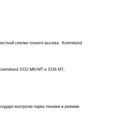
.
ростной сеялки точного высева Kverneland
verneland 3332 MR/МТ и 3336 МТ,
агодаря контролю парка техники в режиме