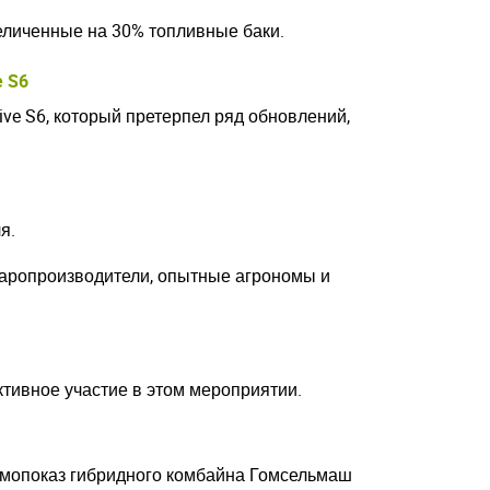
еличенные на 30% топливные баки.
e S6
ve S6, который претерпел ряд обновлений,
ля.
оваропроизводители, опытные агрономы и
ктивное участие в этом мероприятии.
демопоказ гибридного комбайна Гомсельмаш