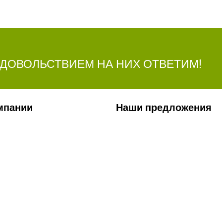
УДОВОЛЬСТВИЕМ НА НИХ ОТВЕТИМ!
мпании
Наши предложения
ии
Сельхозтехника
лерея
Стройтехника
ты
Запчасти
ти
Удобрения
Ремонт КП и двигателей
Сервис
Заявка на перевозку грузов