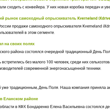
и сходить с конвейера. У них новая коробка передач и ув
кий рынок самоходный опрыскиватель Kverneland iXdriv
оссии продажи самоходного опрыскивателя Kverneland iXdri
льзователей в этом сегменте.
л на своих полях
нского района состоялся очередной традиционный День По
ь встретились без малого 100 человек, среди них сельхозт
оизводителей современной энергонасыщенной техники.
ий уже традиционным, День Поля. Наша компания приняла а
 в Еланском районе
й области в КФХ Бондаренко Елена Васильевна состоялся 