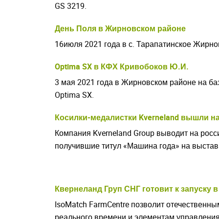
GS 3219.
День Поля в Жирновском районе
16июля 2021 года в с. Тарапатинское Жирн
Optima SX в КФХ Кривобоков Ю.И.
3 мая 2021 года в Жирновском районе на ба
Optima SX.
Косилки-медалистки Kverneland вышли н
Understood
Компания Kverneland Group выводит на рос
получившие титул «Машина года» на выстав
Квернеланд Груп СНГ готовит к запуску 
IsoMatch FarmCentre позволит отечественны
реального времени и элементам управлени