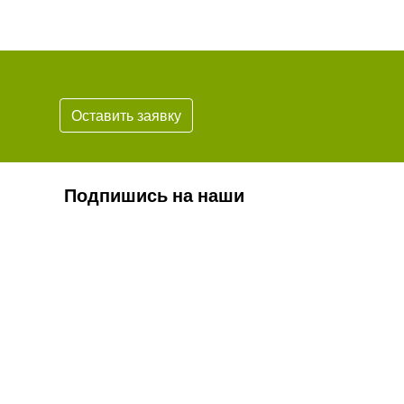
Оставить заявку
Подпишись на наши
новости
Подписаться
* Обязательно проверьте корректность
вашего почтового адреса.
Согласие на обработку персональных данных
Положение о персональных данных