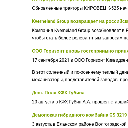
Обновлённые тракторы КИРОВЕЦ К-525 начал
Kverneland Group возвращает на российс
Компания Kverneland Group возобновляет в Р
чтобы стать более релевантным запросам по
ООО Горизонт вновь гостеприимно приня
17 сентября 2021 в ООО Горизонт Киквидзе
В этот солнечный и по-осеннему теплый ден
механизаторы, представителей заводов- пр
День Поля КФХ Губина
20 августа в КФХ Губин А.А. прошел, ставш
Закрыть окно
Демопоказ гибридного комбайна GS 3219
3 августа в Еланском районе Волгоградско