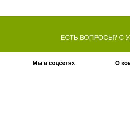
ЕСТЬ ВОПРОСЫ? С 
Мы в соцсетях
О ко
Обязательно подпишитесь на наши
Ваканс
аккаунты в социальных сетях!
Фотога
Контак
Новос
Телефон:
+7(8442)37-67-32
Почта:
info@volgogradagrosnab.ru