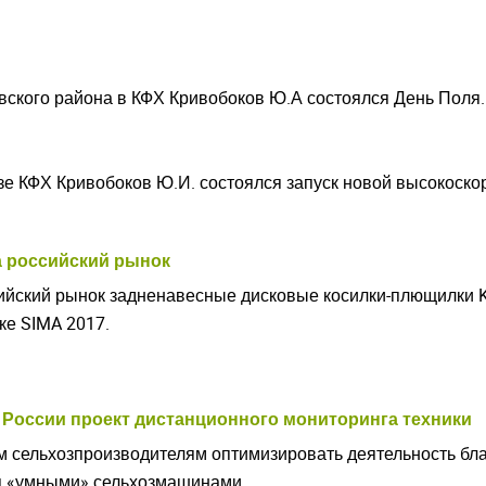
овского района в КФХ Кривобоков Ю.А состоялся День Поля
зе КФХ Кривобоков Ю.И. состоялся запуск новой высокоско
а российский рынок
сийский рынок задненавесные дисковые косилки-плющилки K
ке SIMA 2017.
в России проект дистанционного мониторинга техники
м сельхозпроизводителям оптимизировать деятельность бл
я «умными» сельхозмашинами.