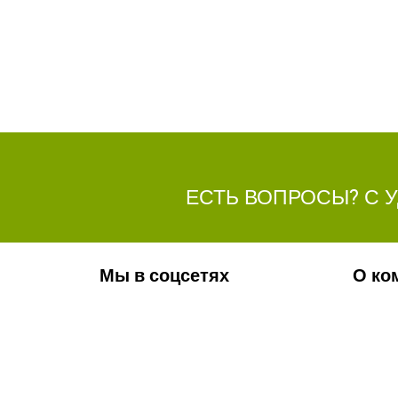
ЕСТЬ ВОПРОСЫ? С 
Мы в соцсетях
О ко
Обязательно подпишитесь на наши
Ваканс
аккаунты в социальных сетях!
Фотога
Контак
Новос