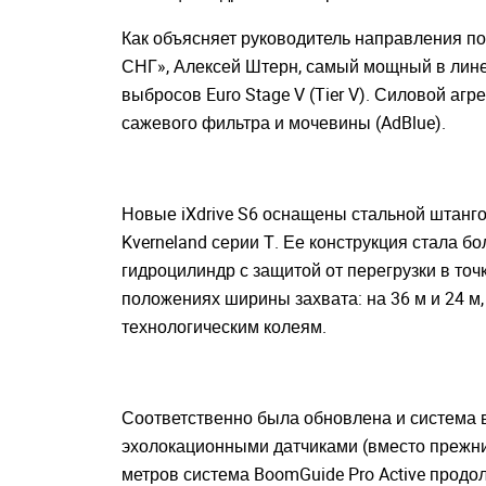
Как объясняет руководитель направления по
СНГ», Алексей Штерн, самый мощный в лине
выбросов Euro Stage V (Tier V). Силовой агре
сажевого фильтра и мочевины (AdBlue).
Новые iXdrive S6 оснащены стальной штанго
Kverneland серии Т. Ее конструкция стала 
гидроцилиндр с защитой от перегрузки в точ
положениях ширины захвата: на 36 м и 24 
технологическим колеям.
Соответственно была обновлена и система в
эхолокационными датчиками (вместо прежних
метров система BoomGuide Pro Active продо