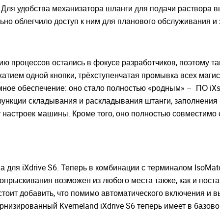
. Для удобства механизатора шланги для подачи раствора в
льно облегчило доступ к ним для планового обслуживания 
ию процессов остались в фокусе разработчиков, поэтому т
атием одной кнопки, трёхступенчатая промывка всех магис
ое обеспечение: оно стало полностью «родным» – ПО iXspr
ункции складывания и раскладывания штанги, заполнения б
у настроек машины. Кроме того, оно полностью совместимо 
 для iXdrive S6. Теперь в комбинации с терминалом IsoMat
прыскивания возможен из любого места также, как и поста
стоит добавить, что помимо автоматического включения и в
рнизированный Kverneland iXdrive S6 теперь имеет в базо