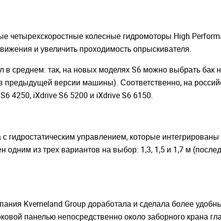
е четырехскоростные колесные гидромоторы High Performa
движения и увеличить проходимость опрыскивателя.
л в среднем: так, на новых моделях S6 можно выбрать бак
 в предыдущей версии машины). Соответственно, на росси
 4250, iXdrive S6 5200 и iXdrive S6 6150.
а с гидростатическим управлением, которые интегрированы
одним из трех вариантов на выбор: 1,3, 1,5 и 1,7 м (после
пания Kverneland Group доработала и сделала более удоб
оковой панелью непосредственно около заборного крана гл