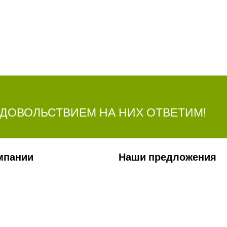
УДОВОЛЬСТВИЕМ НА НИХ ОТВЕТИМ!
мпании
Наши предложения
ии
Сельхозтехника
лерея
Стройтехника
ты
Запчасти
ти
Удобрения