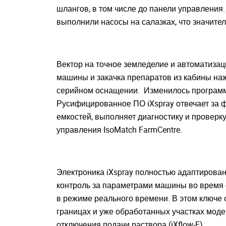
шлангов, в том числе до панели управления
выполнили насосы на салазках, что значите
Understood
Вектор на точное земледелие и автоматизац
машины и закачка препаратов из кабины наж
серийном оснащении. Изменилось программн
Русифицированное ПО iXspray отвечает за ф
емкостей, выполняет диагностику и проверк
управления IsoMatch FarmCentre.
Электроника iXspray полностью адаптирована
контроль за параметрами машины во время о
в режиме реального времени. В этом ключе 
границах и уже обработанных участках моде
отключения подачи раствора (iXflow-E).