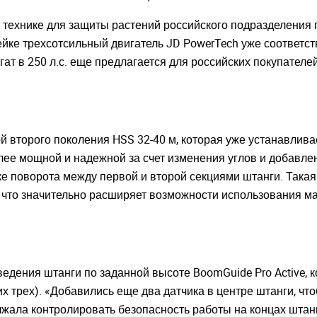
 технике для защиты растений российского подразделения 
йке трехсотсильный двигатель JD PowerTech уже соответст
гат в 250 л.с. еще предлагается для российских покупателей в
й второго поколения HSS 32-40 м, которая уже устанавлив
более мощной и надежной за счет изменения углов и добавл
ке поворота между первой и второй секциями штанги. Такая
м, что значительно расширяет возможности использования 
едения штанги по заданной высоте BoomGuide Pro Active, 
 трех). «Добавились еще два датчика в центре штанги, ч
лжала контролировать безопасность работы на концах штанг