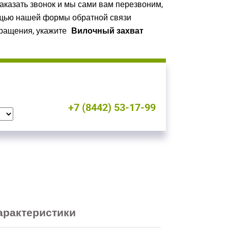
заказать звонок и мы сами вам перезвоним,
ощью нашей формы обратной связи
бращения, укажите
Вилочный захват
+7 (8442) 53-17-99
вуем!
вуем!
арактеристики
почту
почту
на сайте
на сайте