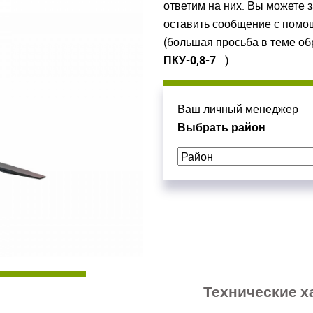
ответим на них. Вы можете 
оставить сообщение с пом
(большая просьба в теме о
ПКУ-0,8-7
)
Ваш личный менеджер
Выбрать район
ойдите
ойдите
, введите ваш логин и пароль
, введите ваш логин и пароль
нием!
нием!
 сайте
 сайте
Приветст
Приветст
и пароль
и пароль
Технические х
Укажите вашу 
Укажите вашу 
для регистрации 
для регистрации 