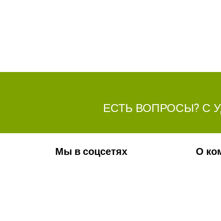
ЕСТЬ ВОПРОСЫ? С 
Мы в соцсетях
О ко
Обязательно подпишитесь на наши
Ваканс
аккаунты в социальных сетях!
Фотога
Контак
Новос