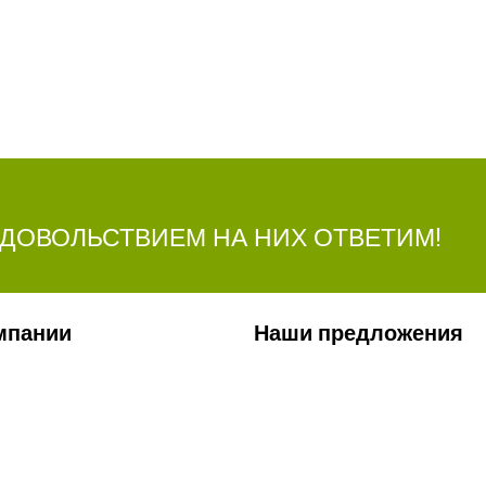
УДОВОЛЬСТВИЕМ НА НИХ ОТВЕТИМ!
мпании
Наши предложения
ии
Сельхозтехника
лерея
Стройтехника
ты
Запчасти
ти
Удобрения