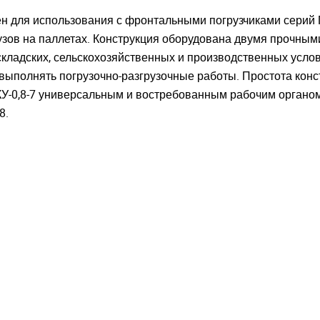
ыли пароль?
ыли пароль?
ен для использования с фронтальными погрузчиками серий П
узов на паллетах. Конструкция оборудована двумя прочным
ЗАРЕГИСТРИРО
ЗАРЕГИСТРИРО
ВОЙТИ
ВОЙТИ
кладских, сельскохозяйственных и производственных усло
выполнять погрузочно-разгрузочные работы. Простота конс
КУ-0,8-7 универсальным и востребованным рабочим орган
8.