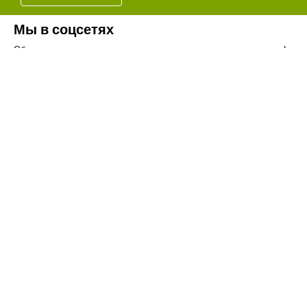
Мы в соцсетях
Обязательно подпишитесь на наши аккаунты в социальных сетях!
Телефон:
+7(8442)37-67-32
Почта:
info@volgogradagrosnab.ru
О компании
Вакансии
Фотогалерея
Контакты
Новости
Наши предложения
Сельхозтехника
Стройтехника