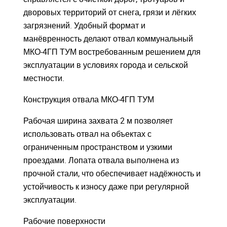
дворовых территорий от снега, грязи и лёгких
загрязнений. Удобный формат и
манёвренность делают отвал коммунальный
МКО-4ГП ТУМ востребованным решением для
эксплуатации в условиях города и сельской
Войдите
Войдите
местности.
Для входа на сайт, введите ваш логин и пароль
Для входа на сайт, введите ваш логин и пароль
Конструкция отвала МКО-4ГП ТУМ
С возвращением!
С возвращением!
Рабочая ширина захвата 2 м позволяет
Авторизуйтесь на сайте
Авторизуйтесь на сайте
использовать отвал на объектах с
введите свой логин и пароль
введите свой логин и пароль
ограниченным пространством и узкими
проездами. Лопата отвала выполнена из
ВОЙТИ
ВОЙТИ
прочной стали, что обеспечивает надёжность и
Забыли пароль?
Забыли пароль?
устойчивость к износу даже при регулярной
эксплуатации.
ВОЙТИ
ВОЙТИ
Рабочие поверхности