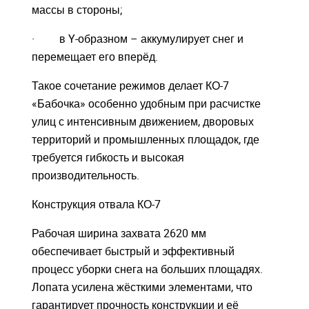
массы в стороны;
Закрыть окно
Закрыть окно
· в Y-образном – аккумулирует снег и
перемещает его вперёд.
Такое сочетание режимов делает КО-7
«Бабочка» особенно удобным при расчистке
улиц с интенсивным движением, дворовых
Войдите
Войдите
территорий и промышленных площадок, где
Для входа на сайт, введите ваш логин и пароль
Для входа на сайт, введите ваш логин и пароль
требуется гибкость и высокая
С возвращением!
С возвращением!
производительность.
Авторизуйтесь на сайте
Авторизуйтесь на сайте
Конструкция отвала КО-7
введите свой логин и пароль
введите свой логин и пароль
Рабочая ширина захвата 2620 мм
обеспечивает быстрый и эффективный
ВОЙТИ
ВОЙТИ
Забыли пароль?
Забыли пароль?
процесс уборки снега на больших площадях.
Лопата усилена жёсткими элементами, что
ВОЙТИ
ВОЙТИ
гарантирует прочность конструкции и её