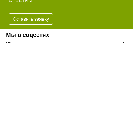
ОТВЕТИМ!
Оставить заявку
Мы в соцсетях
Обязательно подпишитесь на наши аккаунты в социальных сетях!
Телефон:
+7(8442)37-67-32
Почта:
info@volgogradagrosnab.ru
О компании
Вакансии
Фотогалерея
Контакты
Новости
Наши предложения