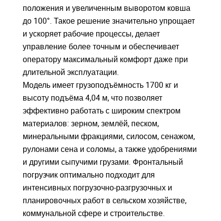
положения и увеличенным выворотом ковша
до 100°. Такое решение значительно упрощает
и ускоряет рабочие процессы, делает
Войдите
Войдите
управление более точным и обеспечивает
оператору максимальный комфорт даже при
Для входа на сайт, введите ваш логин и пароль
Для входа на сайт, введите ваш логин и пароль
длительной эксплуатации.
С возвращением!
С возвращением!
Модель имеет грузоподъёмность 1700 кг и
высоту подъёма 4,04 м, что позволяет
Авторизуйтесь на сайте
Авторизуйтесь на сайте
введите свой логин и пароль
введите свой логин и пароль
эффективно работать с широким спектром
материалов: зерном, землёй, песком,
минеральными фракциями, силосом, сенажом,
ВОЙТИ
ВОЙТИ
Забыли пароль?
Забыли пароль?
рулонами сена и соломы, а также удобрениями
и другими сыпучими грузами. Фронтальный
ВОЙТИ
ВОЙТИ
погрузчик оптимально подходит для
интенсивных погрузочно-разгрузочных и
планировочных работ в сельском хозяйстве,
коммунальной сфере и строительстве.