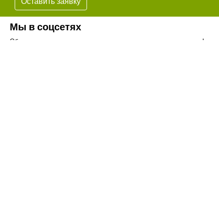
Оставить заявку
Мы в соцсетях
Обязательно подпишитесь на наши аккаунты в социальных сетях!
Телефон:
+7(8442)37-67-32
Почта:
info@volgogradagrosnab.ru
О компании
Вакансии
Фотогалерея
Контакты
Новости
Наши предложения
Сельхозтехника
Стройтехника