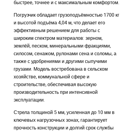
быстрее, точнее и с максимальным комфортом.
Погрузчик обладает грузоподъёмностью 1700 кг
и высотой подъёма 4,04 м, что делает его
эффективным решением для работы с
широким спектром материалов: зерном,
Войдите
Войдите
землёй, песком, минеральными фракциями,
силосом, сенажом, рулонами сена и соломы, а
Для входа на сайт, введите ваш логин и пароль
Для входа на сайт, введите ваш логин и пароль
также с удобрениями и другими сыпучими
С возвращением!
С возвращением!
грузами. Модель востребована в сельском
хозяйстве, коммунальной сфере и
Авторизуйтесь на сайте
Авторизуйтесь на сайте
введите свой логин и пароль
введите свой логин и пароль
строительстве, обеспечивая высокую
производительность при интенсивной
эксплуатации.
ВОЙТИ
ВОЙТИ
Забыли пароль?
Забыли пароль?
Стрела толщиной 5 мм, усиленная до 10 мм в
ВОЙТИ
ВОЙТИ
ключевых нагрузочных зонах, гарантирует
прочность конструкции и долгий срок службы