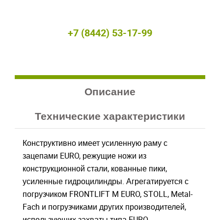
+7 (8442) 53-17-99
Войдите
Войдите
Для входа на сайт, введите ваш логин и пароль
Для входа на сайт, введите ваш логин и пароль
С возвращением!
С возвращением!
Описание
Авторизуйтесь на сайте
Авторизуйтесь на сайте
Технические характеристики
введите свой логин и пароль
введите свой логин и пароль
Конструктивно имеет усиленную раму с
ВОЙТИ
ВОЙТИ
зацепами EURO, режущие ножи из
Забыли пароль?
Забыли пароль?
конструкционной стали, кованные пики,
усиленные гидроцилиндры. Агрегатируется с
ВОЙТИ
ВОЙТИ
погрузчиком FRONTLIFT M EURO, STOLL, Metal-
Fach и погрузчиками других производителей,
использующих захваты типа EURO.