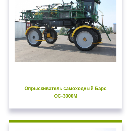
Закрыть окно
Закрыть окно
Опрыскиватель самоходный Барс
ОС-3000М