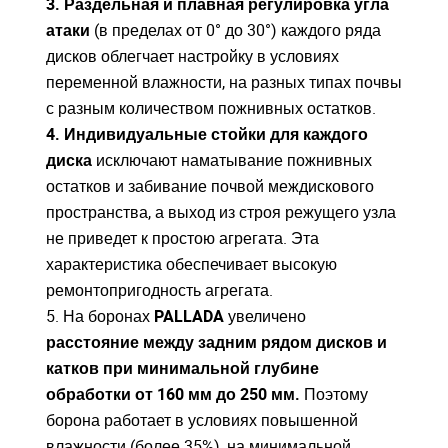
3. Раздельная и плавная регулировка угла
атаки
(в пределах от 0° до 30°) каждого ряда
дисков облегчает настройку в условиях
переменной влажности, на разных типах почвы
с разным количеством пожнивных остатков.
4. Индивидуальные стойки для каждого
диска
исключают наматывание пожнивных
остатков и забивание почвой междискового
пространства, а выход из строя режущего узла
не приведет к простою агрегата. Эта
характеристика обеспечивает высокую
ремонтопригодность агрегата.
5. На боронах
PALLADA
увеличено
Закрыть окно
Закрыть окно
расстояние между задним рядом дисков и
катков при минимальной глубине
обработки от 160 мм до 250 мм.
Поэтому
борона работает в условиях повышенной
влажности (более 35%), на минимальной