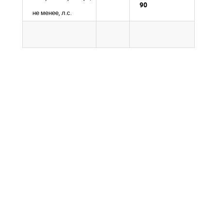
90
не менее, л.с.