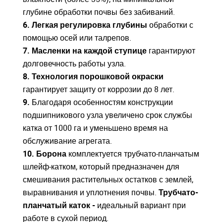
глубине обработки почвы без забиваний.
6. Легкая регулировка глубины
обработки с
Войдите
Войдите
помощью осей или талрепов.
Для входа на сайт, введите ваш логин и пароль
Для входа на сайт, введите ваш логин и пароль
7. Масленки на каждой ступице
гарантируют
С возвращением!
С возвращением!
долговечность работы узла.
8. Технология порошковой окраски
Авторизуйтесь на сайте
Авторизуйтесь на сайте
гарантирует защиту от коррозии до 8 лет.
введите свой логин и пароль
введите свой логин и пароль
9
.
Благодаря особенностям конструкции
подшипникового узла увеличено срок службы
ВОЙТИ
ВОЙТИ
Забыли пароль?
Забыли пароль?
катка от 1000 га и уменьшено время на
обслуживание агрегата.
ВОЙТИ
ВОЙТИ
10. Борона
комплектуется трубчато-планчатым
шлейф-катком, который предназначен для
смешивания растительных остатков с землей,
выравнивания и уплотнения почвы.
Трубчато-
планчатый каток -
идеальный вариант при
работе в сухой период.