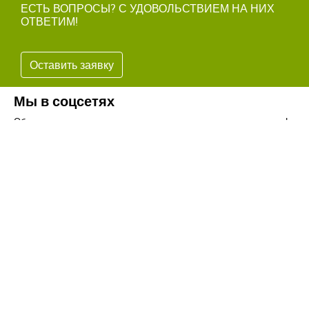
ЕСТЬ ВОПРОСЫ? С УДОВОЛЬСТВИЕМ НА НИХ
ОТВЕТИМ!
Оставить заявку
Мы в соцсетях
Обязательно подпишитесь на наши аккаунты в социальных сетях!
Телефон:
+7(8442)37-67-32
Почта:
info@volgogradagrosnab.ru
О компании
Вакансии
Фотогалерея
Контакты
Новости