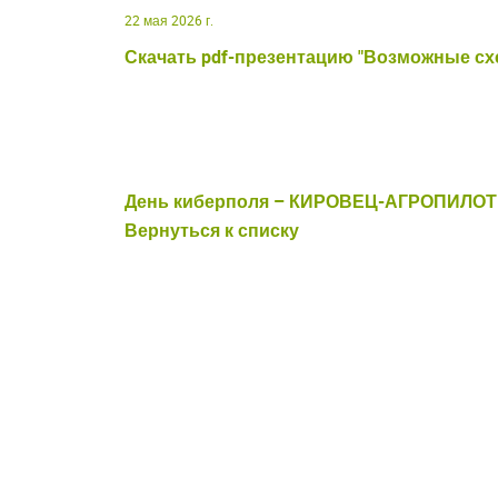
22 мая 2026 г.
Скачать pdf-презентацию "Возможные с
В
Для входа на сайт
День киберполя – КИРОВЕЦ-АГРОПИЛОТ:
С возвраще
Вернуться к списку
Авторизуйтесь на
введите свой логин 
ВОЙТИ
Заб