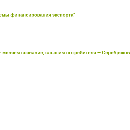
хемы финансирования экспорта"
ойдите
, введите ваш логин и пароль
 меняем сознание, слышим потребителя — Серебряко
нием!
 сайте
Приветст
и пароль
Укажите вашу 
для регистрации 
ыли пароль?
ЗАРЕГИСТРИРО
ВОЙТИ