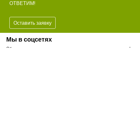
ОТВЕТИМ!
Оставить заявку
Мы в соцсетях
Обязательно подпишитесь на наши аккаунты в социальных сетях!
Телефон:
+7(8442)37-67-32
Почта:
info@volgogradagrosnab.ru
О компании
Вакансии
Фотогалерея
Контакты
Новости