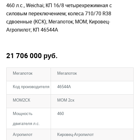
460 л.с., Weichai; КП 16/8 четырехрежимная с
силовым переключением; колеса 710/70 R38
сдвоенные (КСК); Мегапоток; МОМ; Кировец-
Агропилот; КП 46544А
21 706 000
руб.
Мегапоток
Мегапоток
Код производителя
46544А
МОМ2СК
МОМ 2ск
Мощность
460
двигателя л.с.
Агропилот
Кировец-Агропилот