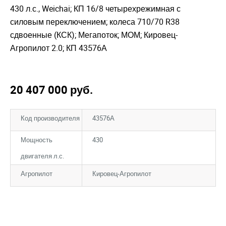
430 л.с., Weichai; КП 16/8 четырехрежимная с
силовым переключением; колеса 710/70 R38
сдвоенные (КСК); Мегапоток; МОМ; Кировец-
Агропилот 2.0; КП 43576А
20 407 000
руб.
Код производителя
43576А
Мощность
430
двигателя л.с.
Агропилот
Кировец-Агропилот
Закрыть окно
Закрыть окно