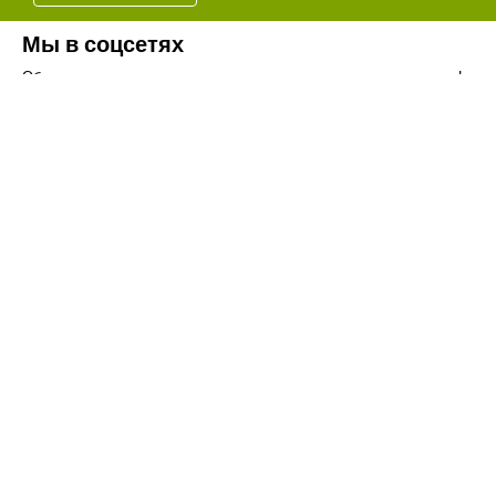
Мы в соцсетях
Обязательно подпишитесь на наши аккаунты в социальных сетях!
Телефон:
+7(8442)37-67-32
Почта:
info@volgogradagrosnab.ru
О компании
Вакансии
Фотогалерея
Контакты
Новости
Наши предложения
Сельхозтехника
Стройтехника