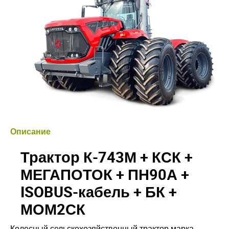
Описание
Трактор К-743М + КСК +
МЕГАПОТОК + ПН90А +
ISOBUS-кабель + БК +
МОМ2СК
Колесный сельскохозяйственный трактор марка