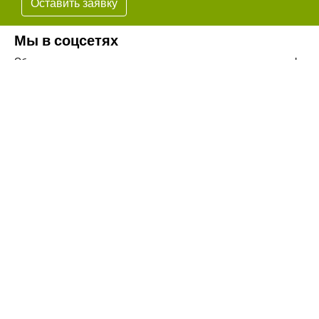
Оставить заявку
Мы в соцсетях
Обязательно подпишитесь на наши аккаунты в социальных сетях!
Телефон:
+7(8442)37-67-32
Почта:
info@volgogradagrosnab.ru
О компании
Вакансии
Фотогалерея
Контакты
Новости
Наши предложения
Сельхозтехника
Стройтехника