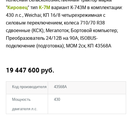
"
Кировец
" тип
К-7М
вариант К-743М в комплектации:
430 л.с., Weichai; КП 16/8 четырехрежимная с
силовым переключением; колеса 710/70 R38
сдвоенные (КСК); Мегапоток; Бортовой компьютер;
Преобразователь 24/12В на 90А; ISOBUS-
подключение (подготовка); МОМ 2ск; КП 43568А
19 447 600
руб.
Код производителя
43568А
Мощность
430
двигателя л.с.
Закрыть окно
Закрыть окно