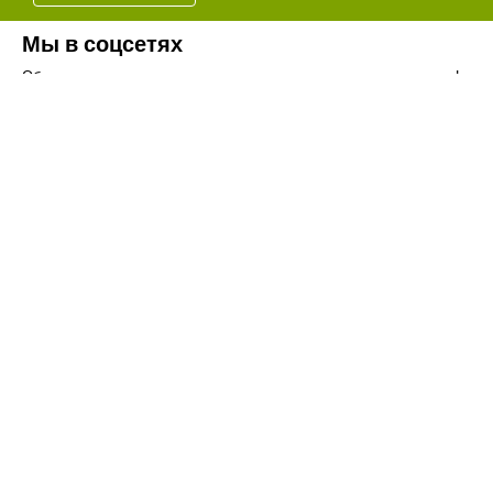
Мы в соцсетях
Обязательно подпишитесь на наши аккаунты в социальных сетях!
Телефон:
+7(8442)37-67-32
Почта:
info@volgogradagrosnab.ru
О компании
Вакансии
Фотогалерея
Контакты
Новости
Наши предложения
Сельхозтехника
Стройтехника