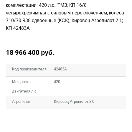
комплектации: 420 л.с., ТМЗ; КП 16/8
четырехрежимная с силовым переключением; колеса
710/70 R38 сдвоенные (КСК); Кировец-Агропилот 2.1;
КП 42483А
18 966 400
руб.
Код производителя
42483А
Мощность
420
двигателя л.с.
Агропилот
Кировец-Агропилот 2.0
Закрыть окно
Закрыть окно