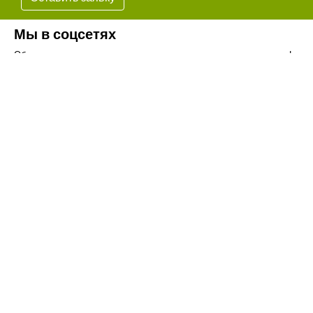
Мы в соцсетях
Обязательно подпишитесь на наши аккаунты в социальных сетях!
Телефон:
+7(8442)37-67-32
Почта:
info@volgogradagrosnab.ru
О компании
Вакансии
Фотогалерея
Контакты
Новости
Наши предложения
Сельхозтехника
Стройтехника