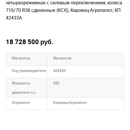
четырехрежимная с силовым переключением; колеса
710/70 R38 сдвоенные (КСК); Кировец-Агропилот; КП
42433А
18 728 500
руб.
Мегапоток
Мегапоток
Код производителя
42433А
Мощность
420
двигателя л.с.
Агропилот
Кировец-Агропилот
Закрыть окно
Закрыть окно