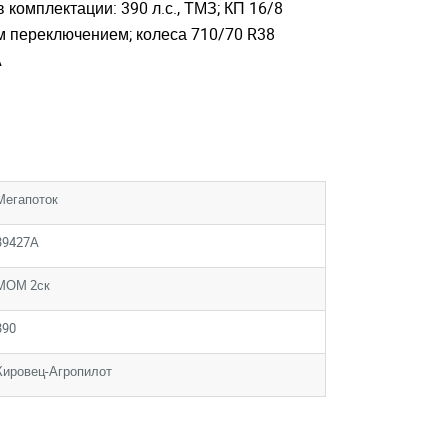
 комплектации: 390 л.с., ТМЗ; КП 16/8
 переключением; колеса 710/70 R38
А
Мегапоток
39427А
МОМ 2ск
390
Кировец-Агропилот