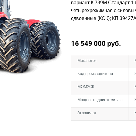
вариант К-739М Стандарт 1 в
четырехрежимная с силовым
сдвоенные (КСК); КП 39427
16 549 000
руб.
Мегапоток
Код производителя
МОМ2СК
Мощность двигателя л.с.
Агропилот