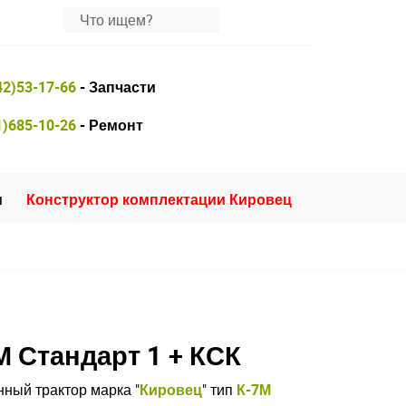
42)53-17-66
- Запчасти
1)685-10-26
- Ремонт
и
Конструктор комплектации Кировец
М Стандарт 1 + КСК
ный трактор марка "
Кировец
" тип
К-7М