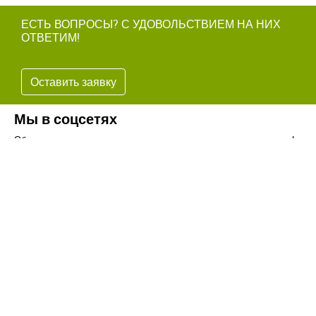
ЕСТЬ ВОПРОСЫ? С УДОВОЛЬСТВИЕМ НА НИХ
ОТВЕТИМ!
Оставить заявку
Мы в соцсетях
Обязательно подпишитесь на наши аккаунты в социальных сетях!
Телефон:
+7(8442)37-67-32
Почта:
info@volgogradagrosnab.ru
О компании
Вакансии
Фотогалерея
Контакты