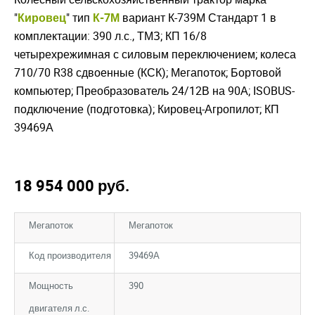
"
Кировец
" тип
К-7М
вариант К-739М Стандарт 1 в
комплектации: 390 л.с., ТМЗ; КП 16/8
четырехрежимная с силовым переключением; колеса
710/70 R38 сдвоенные (КСК); Мегапоток; Бортовой
компьютер; Преобразователь 24/12В на 90А; ISOBUS-
подключение (подготовка); Кировец-Агропилот; КП
39469А
18 954 000
руб.
Мегапоток
Мегапоток
Код производителя
39469А
Мощность
390
двигателя л.с.