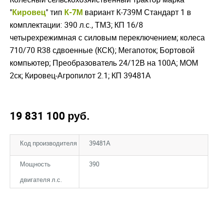
"
Кировец
" тип
К-7М
вариант К-739М Стандарт 1 в
комплектации: 390 л.с., ТМЗ; КП 16/8
четырехрежимная с силовым переключением; колеса
710/70 R38 сдвоенные (КСК); Мегапоток; Бортовой
компьютер; Преобразователь 24/12В на 100А; МОМ
2ск; Кировец-Агропилот 2.1; КП 39481А
19 831 100
руб.
Код производителя
39481А
Мощность
390
двигателя л.с.
Закрыть окно
Закрыть окно