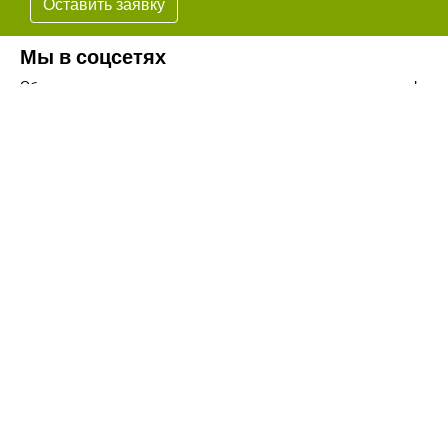
Оставить заявку
Мы в соцсетях
Обязательно подпишитесь на наши аккаунты в социальных сетях!
Телефон:
+7(8442)37-67-32
Почта:
info@volgogradagrosnab.ru
О компании
Вакансии
Фотогалерея
Контакты
Новости
Наши предложения
Сельхозтехника
Стройтехника