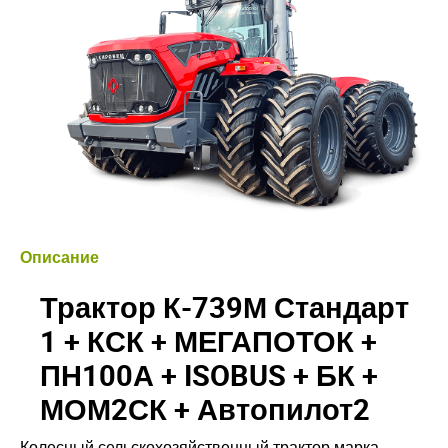
Описание
Трактор К-739М Стандарт
1 + КСК + МЕГАПОТОК +
ПН100А + ISOBUS + БК +
МОМ2СК + Автопилот2
Колесный сельскохозяйственный трактор марка