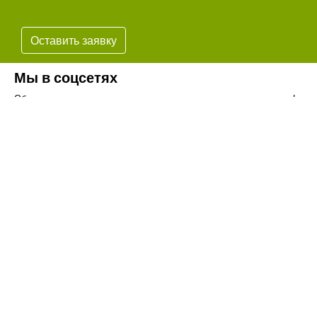
Оставить заявку
Мы в соцсетях
Обязательно подпишитесь на наши аккаунты в социальных сетях!
Телефон:
+7(8442)37-67-32
Почта:
info@volgogradagrosnab.ru
О компании
Вакансии
Фотогалерея
Контакты
Новости
Наши предложения