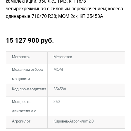
комплектации: 350 л.с., ТМЗ; КП 16/8
четырехрежимная с силовым переключением; колеса
одинарные 710/70 R38; МОМ 2ск; КП 35458А
15 127 900
руб.
Мегапоток
Мегапоток
Механизм отбора
МОМ
мощности
Код производителя
35458А
Мощность
350
двигателя л.с.
Агропилот
Кировец-Агропилот 2.0