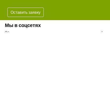
Оставить заявку
Мы в соцсетях
Обязательно подпишитесь на наши аккаунты в социальных сетях!
Телефон:
+7(8442)37-67-32
Почта:
info@volgogradagrosnab.ru
О компании
Вакансии
Фотогалерея
Контакты
Новости
Наши предложения