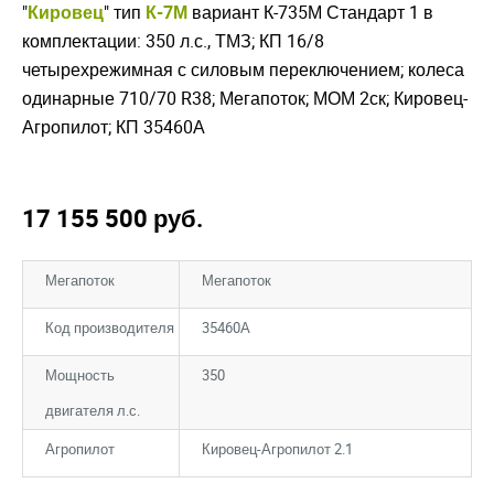
"
Кировец
" тип
К-7М
вариант К-735М Стандарт 1 в
комплектации: 350 л.с., ТМЗ; КП 16/8
четырехрежимная с силовым переключением; колеса
одинарные 710/70 R38; Мегапоток; МОМ 2ск; Кировец-
Агропилот; КП 35460А
17 155 500
руб.
Мегапоток
Мегапоток
Код производителя
35460А
Мощность
350
двигателя л.с.
Агропилот
Кировец-Агропилот 2.1