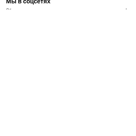
Мы в соцсетях
Обязательно подпишитесь на наши аккаунты в социальных сетях!
Телефон:
+7(8442)37-67-32
Почта:
info@volgogradagrosnab.ru
О компании
Вакансии
Фотогалерея
Контакты
Новости
Наши предложения
Сельхозтехника
Стройтехника
Запчасти
Удобрения