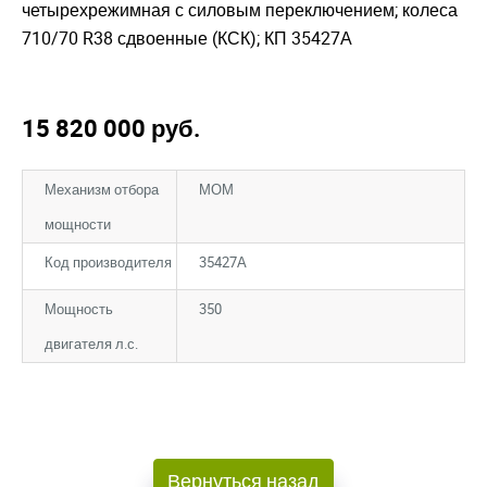
четырехрежимная с силовым переключением; колеса
710/70 R38 сдвоенные (КСК); КП 35427А
15 820 000
руб.
Механизм отбора
МОМ
мощности
Код производителя
35427А
Мощность
350
двигателя л.с.
Закрыть окно
Закрыть окно
Вернуться назад