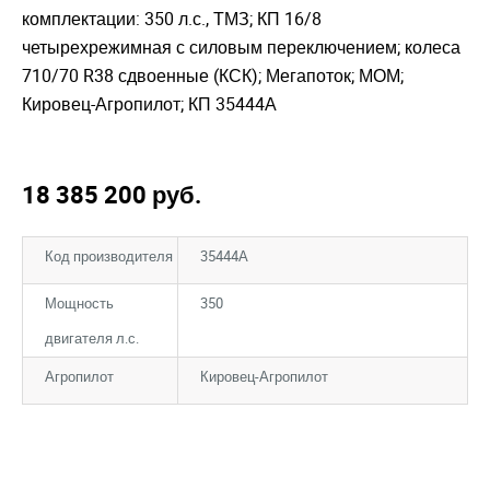
комплектации: 350 л.с., ТМЗ; КП 16/8
четырехрежимная с силовым переключением; колеса
710/70 R38 сдвоенные (КСК); Мегапоток; МОМ;
Кировец-Агропилот; КП 35444А
18 385 200
руб.
Код производителя
35444А
Мощность
350
двигателя л.с.
Агропилот
Кировец-Агропилот
Закрыть окно
Закрыть окно