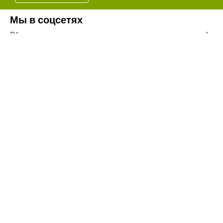
Мы в соцсетях
Обязательно подпишитесь на наши аккаунты в социальных сетях!
Телефон:
+7(8442)37-67-32
Почта:
info@volgogradagrosnab.ru
О компании
Вакансии
Фотогалерея
Контакты
Новости
Наши предложения
Сельхозтехника
Стройтехника