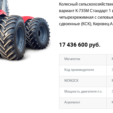
Колесный сельскохозяйствен
вариант К-735М Стандарт 1 в
четырехрежимная с силовым
сдвоенные (КСК); Кировец-А
17 436 600
руб.
Мегапоток
Код производителя
МОМ2СК
Мощность двигателя л.с.
Агропилот