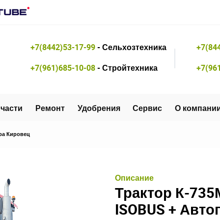
+7(8442)53-17-99
- Сельхозтехника
+7(84
+7(961)685-10-08
- Стройтехника
+7(96
части
Ремонт
Удобрения
Сервис
О компани
ра Кировец
Описание
Трактор К-735М
ISOBUS + Авто