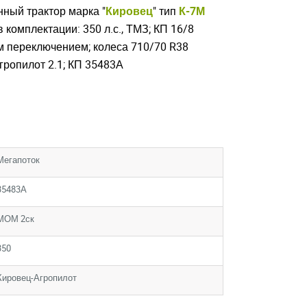
ный трактор марка "
Кировец
" тип
К-7М
 комплектации: 350 л.с., ТМЗ; КП 16/8
 переключением; колеса 710/70 R38
гропилот 2.1; КП 35483А
Мегапоток
35483А
МОМ 2ск
350
Кировец-Агропилот