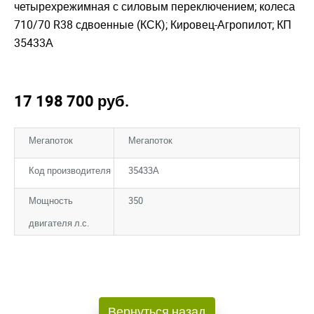
четырехрежимная с силовым переключением; колеса
710/70 R38 сдвоенные (КСК); Кировец-Агропилот; КП
35433А
17 198 700
руб.
Мегапоток
Мегапоток
Код производителя
35433А
Мощность
350
двигателя л.с.
Закрыть окно
Закрыть окно
Вернуться назад