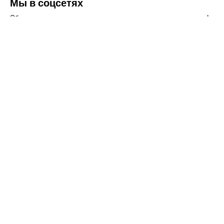
Мы в соцсетях
Обязательно подпишитесь на наши аккаунты в социальных сетях!
Телефон:
+7(8442)37-67-32
Почта:
info@volgogradagrosnab.ru
О компании
Вакансии
Фотогалерея
Контакты
Новости
Наши предложения
Сельхозтехника
Стройтехника
Запчасти
Удобрения