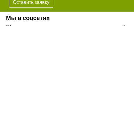
Оставить заявку
Мы в соцсетях
Обязательно подпишитесь на наши аккаунты в социальных сетях!
Телефон:
+7(8442)37-67-32
Почта:
info@volgogradagrosnab.ru
О компании
Вакансии
Фотогалерея
Контакты
Новости
Наши предложения
Сельхозтехника