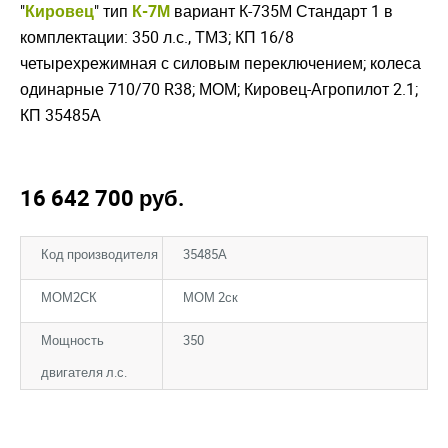
"
Кировец
" тип
К-7М
вариант К-735М Стандарт 1 в
комплектации: 350 л.с., ТМЗ; КП 16/8
четырехрежимная с силовым переключением; колеса
одинарные 710/70 R38; МОМ; Кировец-Агропилот 2.1;
КП 35485А
16 642 700
руб.
Код производителя
35485А
МОМ2СК
МОМ 2ск
Мощность
350
двигателя л.с.
Закрыть окно
Закрыть окно