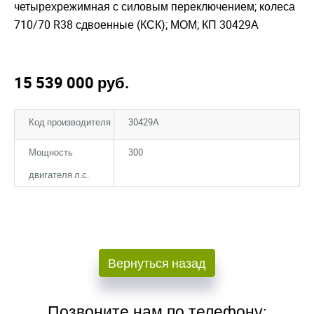
четырехрежимная с силовым переключением; колеса
710/70 R38 сдвоенные (КСК); МОМ; КП 30429А
15 539 000
руб.
Код производителя
30429А
Мощность
300
двигателя л.с.
Закрыть окно
Закрыть окно
Вернуться назад
Позвоните нам по телефону: