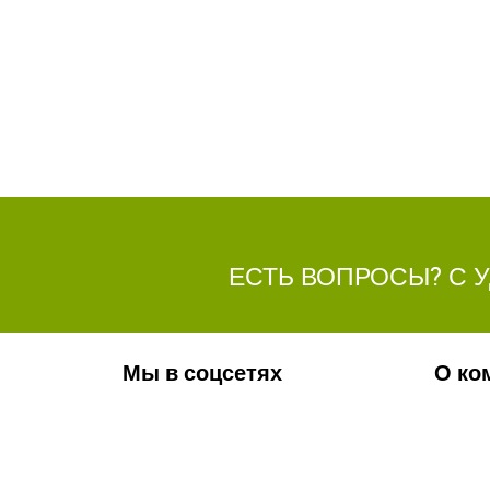
ЕСТЬ ВОПРОСЫ? С 
Мы в соцсетях
О ко
Обязательно подпишитесь на наши
Ваканс
аккаунты в социальных сетях!
Фотога
Контак