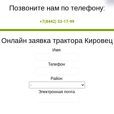
Позвоните нам по телефону:
ойдите
ойдите
+7(8442) 53-17-99
, введите ваш логин и пароль
, введите ваш логин и пароль
нием!
нием!
Онлайн заявка трактора Кировец
 сайте
 сайте
Приветст
Приветст
и пароль
и пароль
Имя:
Укажите вашу 
Укажите вашу 
для регистрации 
для регистрации 
Телефон:
ыли пароль?
ыли пароль?
ЗАРЕГИСТРИРО
ЗАРЕГИСТРИРО
Район:
ВОЙТИ
ВОЙТИ
Электронная почта: