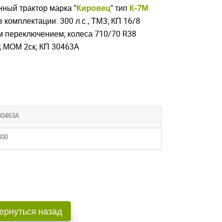
ный трактор марка "
Кировец
" тип
К-7М
 комплектации: 300 л.с., ТМЗ; КП 16/8
 переключением; колеса 710/70 R38
; МОМ 2ск; КП 30463А
30463А
300
ернуться назад