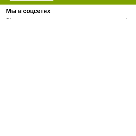
Мы в соцсетях
Обязательно подпишитесь на наши аккаунты в социальных сетях!
Телефон:
+7(8442)37-67-32
Почта:
info@volgogradagrosnab.ru
О компании
Вакансии
Фотогалерея
Контакты
Новости
Наши предложения
Сельхозтехника
Стройтехника