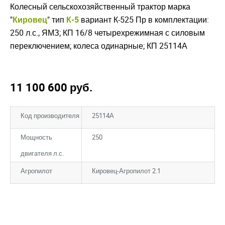
Колесный сельскохозяйственный трактор марка
"
Кировец
" тип
К-5
вариант К-525 Пр в комплектации:
250 л.с., ЯМЗ; КП 16/8 четырехрежимная с силовым
переключением; колеса одинарные; КП 25114А
11 100 600
руб.
Код производителя
25114А
Мощность
250
двигателя л.с.
Агропилот
Кировец-Агропилот 2.1
Закрыть окно
Закрыть окно