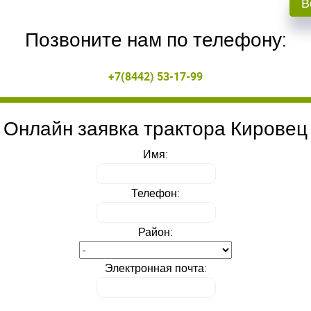
В
Позвоните нам по телефону:
ойдите
ойдите
, введите ваш логин и пароль
, введите ваш логин и пароль
+7(8442) 53-17-99
нием!
нием!
Онлайн заявка трактора Кировец
 сайте
 сайте
Приветст
Приветст
и пароль
и пароль
Имя:
Укажите вашу 
Укажите вашу 
для регистрации 
для регистрации 
ыли пароль?
ыли пароль?
Телефон:
ЗАРЕГИСТРИРО
ЗАРЕГИСТРИРО
ВОЙТИ
ВОЙТИ
Район:
Электронная почта: