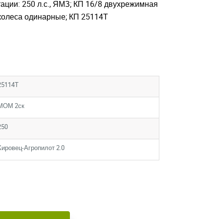
ации: 250 л.с., ЯМЗ; КП 16/8 двухрежимная
колеса одинарные; КП 25114Т
25114Т
МОМ 2ск
250
Кировец-Агропилот 2.0