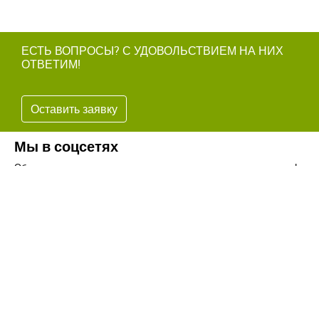
ЕСТЬ ВОПРОСЫ? С УДОВОЛЬСТВИЕМ НА НИХ
ОТВЕТИМ!
Оставить заявку
Мы в соцсетях
Обязательно подпишитесь на наши аккаунты в социальных сетях!
Телефон:
+7(8442)37-67-32
Почта:
info@volgogradagrosnab.ru
О компании
Вакансии
Фотогалерея