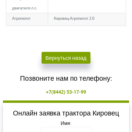
двигателя л.с.
Закрыть окно
Закрыть окно
Агропилот
Кировец-Агропилот 2.0
Вернуться назад
Войдите
Войдите
Для входа на сайт, введите ваш логин и пароль
Для входа на сайт, введите ваш логин и пароль
Позвоните нам по телефону:
С возвращением!
С возвращением!
+7(8442) 53-17-99
Авторизуйтесь на сайте
Авторизуйтесь на сайте
введите свой логин и пароль
введите свой логин и пароль
Онлайн заявка трактора Кировец
Имя:
ВОЙТИ
ВОЙТИ
Забыли пароль?
Забыли пароль?