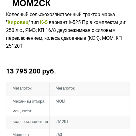
МОМ2СК
Колесный сельскохозяйственный трактор марка
"
Кировец
" тип
К-5
вариант К-525 Пр в комплектации:
250 л.с., ЯМЗ; КП 16/8 двухрежимная с силовым
переключением; колеса сдвоенные (КСК); МОМ; КП
25120Т
13 795 200
руб.
Мегапоток
Мегапоток
Механизм отбора
МОМ
мощности
Код производителя
25120Т
Мощность
250