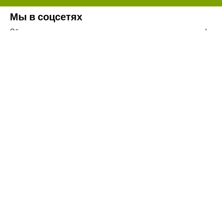
Мы в соцсетях
Обязательно подпишитесь на наши аккаунты в социальных сетях!
Телефон:
+7(8442)37-67-32
Почта:
info@volgogradagrosnab.ru
О компании
Вакансии
Фотогалерея
Контакты
Новости
Наши предложения
Сельхозтехника
Стройтехника