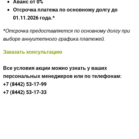
Аванс от 0%
Отсрочка платежа по основному долгу до
01.11.2026 года.*
*Отсрочка предоставляется по основному долгу при
выборе аннуитетного графика платежей.
Войдите
Заказать консультацию
Для входа на сайт, введите ваш логин и пароль
С возвращением!
Все условия акции можно узнать у ваших
персональных менеджеров или по телефонам:
Авторизуйтесь на сайте
введите свой логин и пароль
+7 (8442) 53-17-99
+7 (8442) 53-17-33
ВОЙТИ
Забыли пароль?
ВОЙТИ